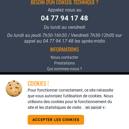
BESOIN D'UN CONSEIL TECHNIQUE ?
Appelez nous au
04 77 94 17 48
Du lundi au vendredi
Du lundi au jeudi 7h30-16h30 / Vendredi 7h30-12h00 sur
appel au 04 77 94 17 48 les après-midis
INFORMATIONS
Nous contacter
Prestations
Qui sommes-nous ?
Mentions légales
Conditions générales de vente
COOKIES !
Politique de confidentialité
Pour fonctionner correctement, ce site nécessite
BOUTIQUE EN LIGNE
que vous autorisiez l'utilisation de cookies. Nous
Créer un compte
utilisons des cookies pour le fonctionnement du
Configurateur de flexibles
site et les statistiques de visite.
en savoir +
Graissage - Lubrification
Hydraulique
ACCEPTER LES COOKIES
Pneumatique