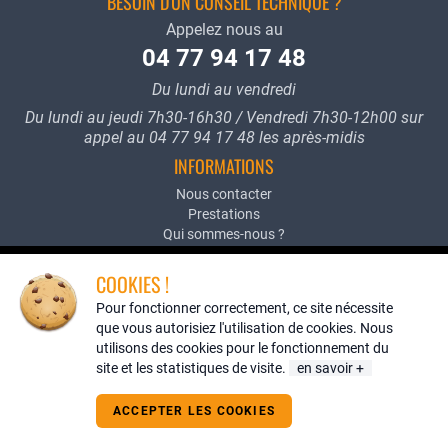
BESOIN D'UN CONSEIL TECHNIQUE ?
Appelez nous au
04 77 94 17 48
Du lundi au vendredi
Du lundi au jeudi 7h30-16h30 / Vendredi 7h30-12h00 sur
appel au 04 77 94 17 48 les après-midis
INFORMATIONS
Nous contacter
Prestations
Qui sommes-nous ?
Mentions légales
Conditions générales de vente
COOKIES !
Politique de confidentialité
Pour fonctionner correctement, ce site nécessite
BOUTIQUE EN LIGNE
que vous autorisiez l'utilisation de cookies. Nous
Créer un compte
utilisons des cookies pour le fonctionnement du
Configurateur de flexibles
site et les statistiques de visite.
en savoir +
Graissage - Lubrification
Hydraulique
ACCEPTER LES COOKIES
Pneumatique